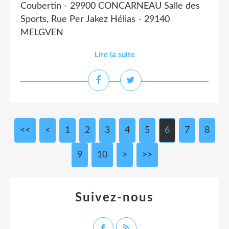
Coubertin - 29900 CONCARNEAU Salle des
Sports, Rue Per Jakez Hélias - 29140
MELGVEN
Lire la suite
<<
<
1
2
3
4
5
6
7
8
9
10
>
>>
Suivez-nous